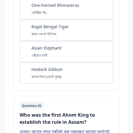
One-horned Rhinoceros
এশিঙীয়া গঁড়
Royal Bengal Tiger
ৰয়েল বেংগল টাইগাৰ
Asian Elephant
এছিয়ান হাতী
Hoolock Gibbon
হালক গিবন (হেলৌ বান্দৰ)
Question 02
Who was the first Ahom King to
establish the rule in Assam?
অসমত আহোম শাসন প্ৰতিষ্ঠা কৰা প্ৰথমজন আহোম স্বৰ্গদেউ