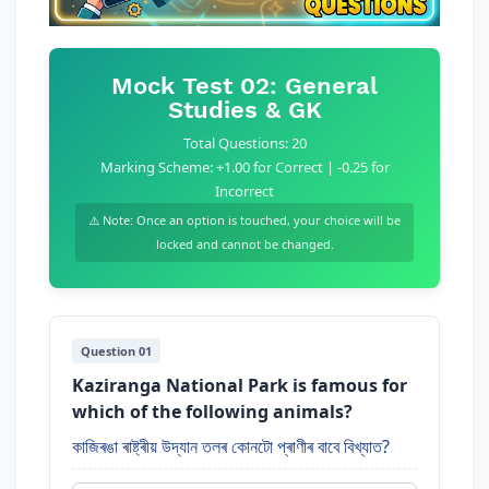
Mock Test 02: General
Studies & GK
Total Questions: 20
Marking Scheme: +1.00 for Correct | -0.25 for
Incorrect
⚠️ Note: Once an option is touched, your choice will be
locked and cannot be changed.
Question 01
Kaziranga National Park is famous for
which of the following animals?
কাজিৰঙা ৰাষ্ট্ৰীয় উদ্যান তলৰ কোনটো প্ৰাণীৰ বাবে বিখ্যাত?