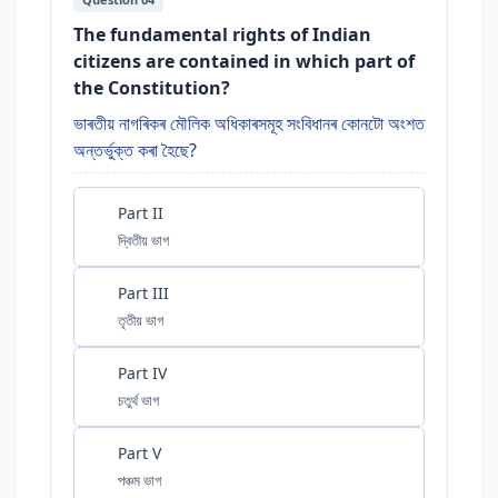
The fundamental rights of Indian
citizens are contained in which part of
the Constitution?
ভাৰতীয় নাগৰিকৰ মৌলিক অধিকাৰসমূহ সংবিধানৰ কোনটো অংশত
অন্তৰ্ভুক্ত কৰা হৈছে?
Part II
দ্বিতীয় ভাগ
Part III
তৃতীয় ভাগ
Part IV
চতুৰ্থ ভাগ
Part V
পঞ্চম ভাগ