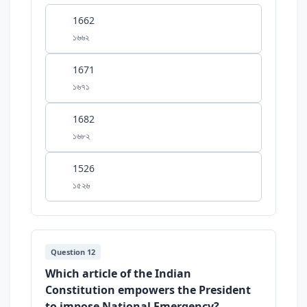
1662
১৬৬২
1671
১৬৭১
1682
১৬৮২
1526
১৫২৬
Question 12
Which article of the Indian
Constitution empowers the President
to impose National Emergency?