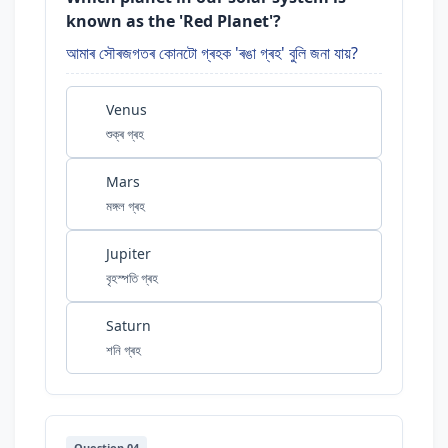
known as the 'Red Planet'?
আমাৰ সৌৰজগতৰ কোনটো গ্ৰহক 'ৰঙা গ্ৰহ' বুলি জনা যায়?
Venus
শুক্ৰ গ্ৰহ
Mars
মঙ্গল গ্ৰহ
Jupiter
বৃহস্পতি গ্ৰহ
Saturn
শনি গ্ৰহ
Question 04