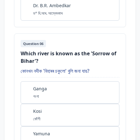
Dr. B.R. Ambedkar
ড° বি.আৰ. আম্বেদকাৰ
Question 06
Which river is known as the 'Sorrow of
Bihar'?
কোনখন নদীক 'বিহাৰৰ চকুলো' বুলি জনা যায়?
Ganga
গংগা
Kosi
কোঁশী
Yamuna