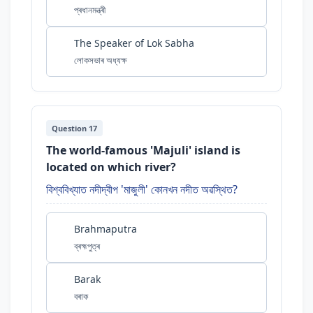
প্ৰধানমন্ত্ৰী
The Speaker of Lok Sabha
লোকসভাৰ অধ্যক্ষ
Question 17
The world-famous 'Majuli' island is
located on which river?
বিশ্ববিখ্যাত নদীদ্বীপ 'মাজুলী' কোনখন নদীত অৱস্থিত?
Brahmaputra
ব্ৰহ্মপুত্ৰ
Barak
বৰাক