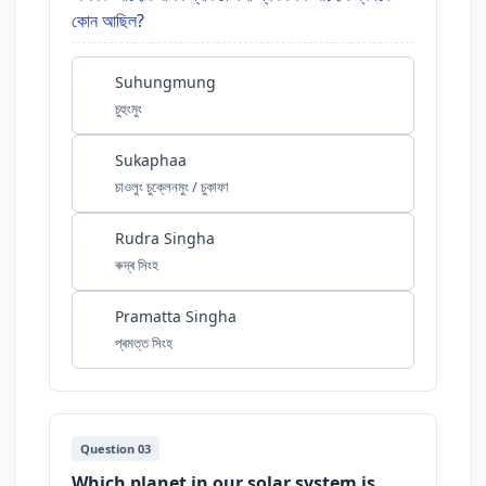
কোন আছিল?
Suhungmung
চুহুংমুং
Sukaphaa
চাওলুং চুক্লেনমুং / চুকাফা
Rudra Singha
ৰুদ্ৰ সিংহ
Pramatta Singha
প্ৰমত্ত সিংহ
Question 03
Which planet in our solar system is