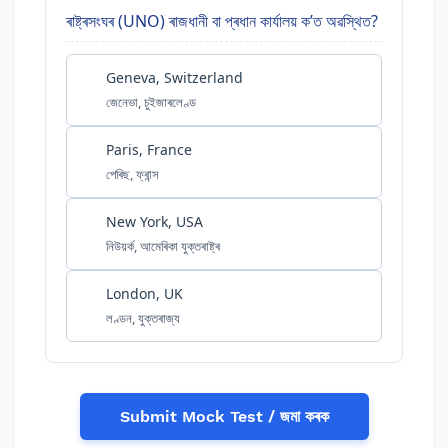
ৰাষ্ট্ৰসংঘৰ (UNO) ৰাজধানী বা প্ৰধান কাৰ্যালয় ক’ত অৱস্থিত?
Geneva, Switzerland
জেনেভা, চুইজাৰলেণ্ড
Paris, France
পেৰিছ, ফ্ৰান্স
New York, USA
নিউয়ৰ্ক, আমেৰিকা যুক্তৰাষ্ট্ৰ
London, UK
লণ্ডন, যুক্তৰাজ্য
Submit Mock Test / জমা কৰক