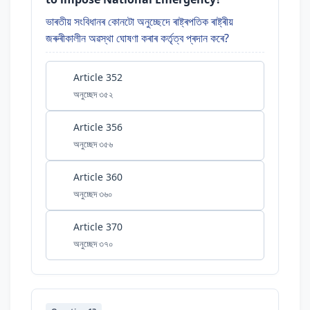
ভাৰতীয় সংবিধানৰ কোনটো অনুচ্ছেদে ৰাষ্ট্ৰপতিক ৰাষ্ট্ৰীয়
জৰুৰীকালীন অৱস্থা ঘোষণা কৰাৰ কৰ্তৃত্ব প্ৰদান কৰে?
Article 352
অনুচ্ছেদ ৩৫২
Article 356
অনুচ্ছেদ ৩৫৬
Article 360
অনুচ্ছেদ ৩৬০
Article 370
অনুচ্ছেদ ৩৭০