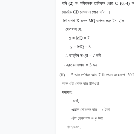
কৰি
(2)
নং সমীকৰণৰ তালিকাৰ পোৱা
C (0,-4)
যোৱাকৈ
CD
লেখডাল পোৱা
গ
’
ল
।
M
ৰ পৰা X
অক্ষৰ
MQ
ওপৰত লম্ব টনা হ
’
ল
দেখাগ'ল যে,
x = MQ = 7
y = MQ = 3
∴
ছাত্ৰীৰ সংখ্যা
= 7
জনী
∴
ছাত্ৰৰ সংখ্যা
=
3 জন
(ii)
5
ডাল পেঞ্চিল আৰু
7
টা পেনৰ একেলগে
50
আৰু এটা পেনৰ দাম উলিওৱা
–
সমাধান
:
ধৰোঁ,
এডাল
পেঞ্চিলৰ দাম
= x
টকা
এটা পেনৰ দাম
= y
টকা
প্ৰশ্নমতে,