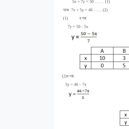
5
x + 7y = 50 ……. (1)
আৰু
7x + 5y = 46 …… (2)
(1)
ৰ পৰা
7
y = 50 - 5x
(2)
ৰ
পৰা
5y = 46 – 7x