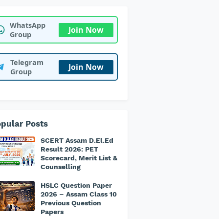
WhatsApp
Join Now
Group
Telegram
Join Now
Group
pular Posts
SCERT Assam D.El.Ed
Result 2026: PET
Scorecard, Merit List &
Counselling
HSLC Question Paper
2026 – Assam Class 10
Previous Question
Papers