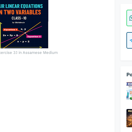
xercise 3.1 in Assamese Medium
Po