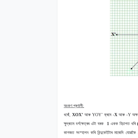
অংকণ প্ৰণালী
:
ধৰোঁ,
XOX
’
আৰু YOY
’
ক্ৰমে
-
X
আৰু
-Y
অক্ষ
ক্ষুদ্ৰতম বৰ্গক্ষেত্ৰৰ এটা ঘৰক
1
একক হিচাপত ধৰি
কাগজত সংস্হাপন কৰি বিন্দুকেইটাৰ
মাজেদি যোৱাকৈ