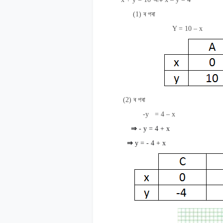
(1)
ৰ
পৰা
Y = 10 – x
(2)
ৰ
পৰা
-y
= 4 – x
⇒
- y = 4 + x
⇒
y = - 4 + x