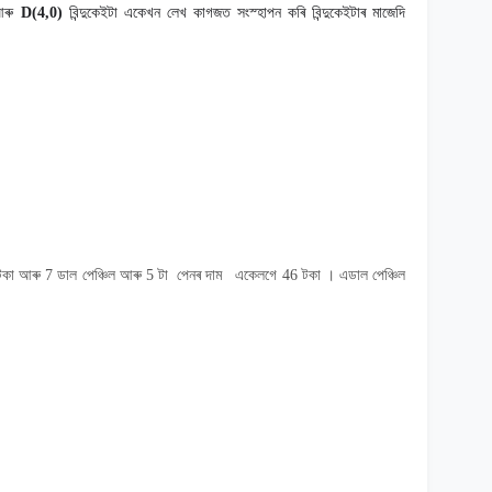
আৰু
D(4,0)
বিন্দুকেইটা একেখন লেখ কাগজত সংস্হাপন কৰি বিন্দুকেইটাৰ মাজেদি
টকা আৰু
7
ডাল
পেঞ্চিল আৰু
5
টা পেনৰ দাম একেলগে
46
টকা
।
এডাল
পেঞ্চিল