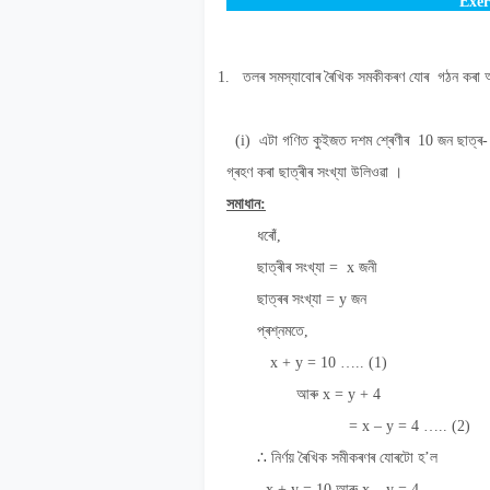
Exer
1.
তলৰ সমস্যাবোৰ ৰৈখিক সমকীকৰণ যোৰ গঠন কৰা 
(i)
এটা গণিত কুইজত দশম শ্ৰেণীৰ
10
জন ছাত্ৰ
গ্ৰহণ কৰা ছাত্ৰীৰ সংখ্যা উলিওৱা ।
সমাধান
:
ধৰোঁ
,
ছাত্ৰীৰ সংখ্যা
= x
জনী
ছাত্ৰৰ সংখ্যা
=
y
জন
প্ৰশ্নমতে,
x
+
y
= 10 ….. (1)
আৰু
x
=
y
+ 4
= x – y = 4 ….. (2)
∴
নিৰ্ণয় ৰৈখিক সমীকৰণৰ যোৰটো হ
’
ল
x
+
y
=
10
আৰু
x – y = 4