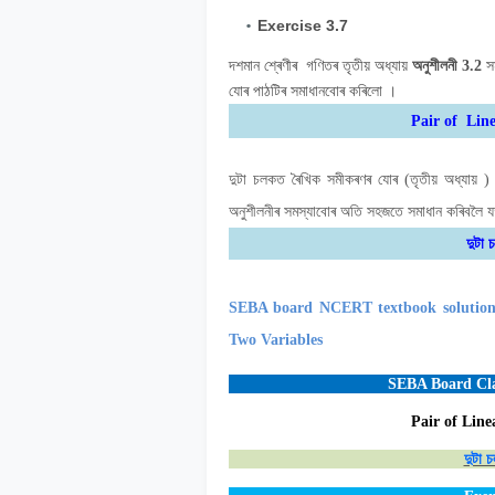
Exercise
3.7
দশমান শ্ৰেণীৰ
গণিতৰ তৃতীয় অধ্যায়
অনুশীলনী 3.2
সম
যোৰ পাঠটিৰ সমাধানবোৰ কৰিলো ।
Pair of Lin
দুটা চলকত ৰৈখিক সমীকৰণৰ যোৰ (তৃতীয় অধ্যায় 
অনুশীলনীৰ সমস্যাবোৰ অতি সহজতে সমাধান কৰিবলৈ 
দুটা
SEBA board
NCERT
textbook solution
Two Variables
SEBA Board Cla
Pair of Line
দুটা 