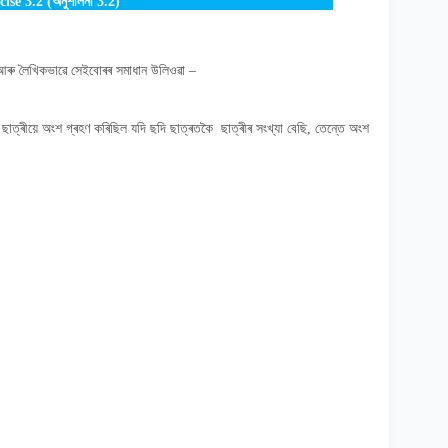
cise 3.2 (
অনুশীলনী
3.2
)
আৰু লৈখিকভাৱে সেইবোৰৰ সমাধান উলিওৱা
–
-
ছাত্ৰীয়ে অংশ গ্ৰহণ কৰিছিল যদি ছদি ছাত্ৰতকৈ ছাত্ৰীৰ সংখ্যা বেছি
,
তেন্তে অংশ