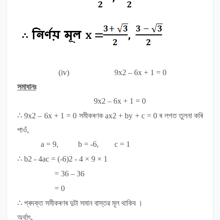
(iv)
9x
2
– 6x + 1 = 0
সমাধানঃ
9x
2
– 6x + 1 = 0
∴ 9x
2
– 6x + 1 = 0
সমীকৰণক
ax
2
+ by + c = 0
ৰ লগত
তুলনা কৰি
পাওঁ,
a = 9, b = -6, c = 1
∴ b
2
- 4ac = (-6)
2
- 4 × 9 × 1
= 36 – 36
= 0
∴
প্ৰদক্ত সমীকৰণৰ দুটা সমান বাস্তৱ মূল থাকিব ।
অৰ্থাৎ,