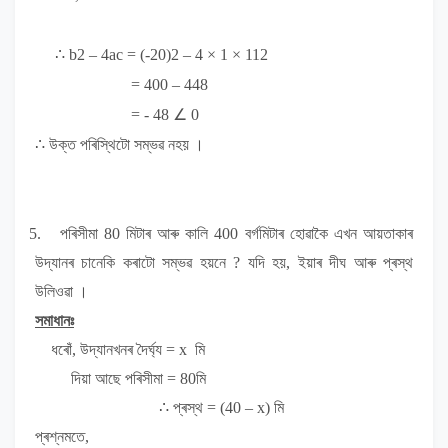
∴ b
2
– 4ac = (-20)
2
– 4 × 1 × 112
= 400 – 448
= - 48 ∠ 0
∴
উক্ত পৰিস্থিটো সম্ভৱ নহয়
।
5.
পৰিসীমা 80 মিটাৰ আৰু কালি 400 বৰ্গমিটাৰ হোৱাকৈ
এখন আয়তাকাৰ
উদ্যানৰ চানেকি কৰাটো সম্ভৱ হয়নে
?
যদি হয়, ইয়াৰ দীঘ আৰু প্ৰস্থ
উলিওৱা ।
সমাধানঃ
ধৰোঁ, উদ্যানখনৰ দৈৰ্ঘ্য
= x
মি
দিয়া আছে পৰিসীমা
= 80
মি
∴
প্ৰস্থ
= (40 – x)
মি
প্ৰশ্নমতে,