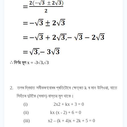
∴
নিৰ্ণয় মূল
x = -3√3,√3
2.
তলৰ দ্বিঘাত সমীকৰণবোৰৰ প্ৰতিটোৰে ক্ষেত্ৰত
k
ৰ মান
উলিওৱা, যাতে
সিহঁতৰ দুটাকৈ (সমান) বাস্তৱ মূল থাকে
।
(i)
2x
2
+ kx + 3 = 0
(ii)
kx (x - 2) + 6 = 0
(iii)
x
2
– (k + 4)x + 2k + 5 = 0