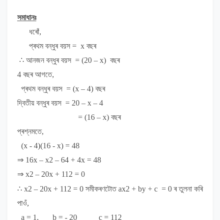
সমাধানঃ
ধৰোঁ,
প্ৰথম বন্ধুৰ বয়স
= x
বছৰ
∴
আনজন বন্ধুৰ বয়স
=
(
20 –
x)
বছৰ
4
বছৰ আগতে,
প্ৰথম বন্ধুৰ বয়স
=
(
x
– 4)
বছৰ
দ্বিতীয় বন্ধুৰ বয়স
=
20 –
x – 4
= (16 – x)
বছৰ
প্ৰশ্নমতে,
(
x - 4
)
(16 - x) = 48
⇒
16
x – x
2
– 64 + 4x = 48
⇒ x
2
– 20x + 112 = 0
∴ x
2
– 20x + 112 = 0
সমীকৰণটোত
ax
2
+ by + c = 0
ৰ
তুলনা কৰি
পাওঁ,
a = 1, b = - 20 c = 112