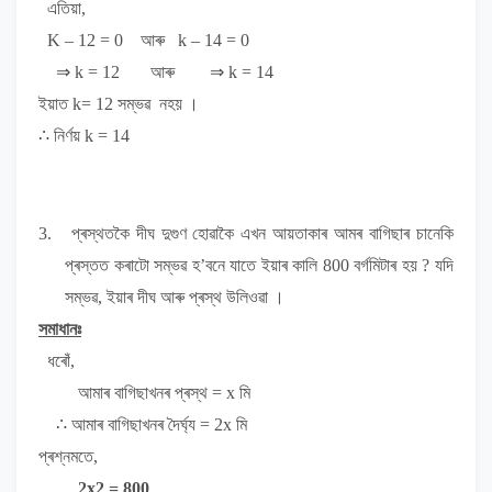
এতিয়া,
K – 12 = 0
আৰু
k – 14 = 0
⇒ k = 12
আৰু
⇒ k = 14
ইয়াত
k= 12
সম্ভৱ নহয় ।
∴
নিৰ্ণয়
k = 14
3.
প্ৰস্থতকৈ দীঘ দুগুণ হোৱাকৈ এখন আয়তাকাৰ আমৰ বাগিছাৰ চানেকি
প্ৰস্তত কৰাটো সম্ভৱ হ
’
বনে যাতে ইয়াৰ কালি 800 বৰ্গমিটাৰ হয়
?
যদি
সম্ভৱ, ইয়াৰ দীঘ আৰু প্ৰস্থ উলিওৱা ।
সমাধানঃ
ধৰোঁ,
আমাৰ বাগিছাখনৰ প্ৰস্থ
= x
মি
∴
আমাৰ বাগিছাখনৰ দৈৰ্ঘ্য
= 2x
মি
প্ৰশ্নমতে,
2
x
2
= 800