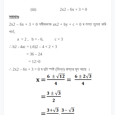
(iii)
2x
2
– 6x + 3 = 0
সমাধানঃ
2x
2
– 6x + 3 = 0
সমীকৰণক
ax
2
+ by + c = 0
ৰ লগত
তুলনা কৰি
পাওঁ,
a =
2 ,
b = -
6
, c =
3
∴ b
2
- 4ac =
(-6)
2
– 4
× 2 × 3
= 36 – 24
= 12>0
∴
2x
2
– 6x + 3 = 0
ৰ দুটা স্পষ্ট (ভিন্ন) বাস্তৱ মূল আছে ।