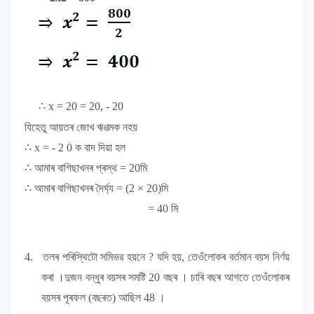
∴ x = 20 = 20, - 20
যিহেতু
আয়তৰ জোখ ঋণত্মক নহয়
∴
x = - 2 0
ক বাদ দিয়া হল
∴
আমাৰ বাগিছাখনৰ প্ৰস্থ
= 20
মি
∴
আমাৰ বাগিছাখনৰ
দৈৰ্ঘ্য
= (2 × 20)
মি
= 40
মি
4.
তলৰ পৰিস্থিটো সমিভৱ হয়নে
?
যদি হয়, তেওঁলোকৰ বৰ্তমান বয়স নিৰ্ণয়
কৰা ।দুজন বন্ধুৰ বয়সৰ সমষ্টি 20 বছৰ । চাৰি বছৰ আগতে তেওঁলোকৰ
বয়সৰ পূৰফল (বছৰত) আছিল 48 ।