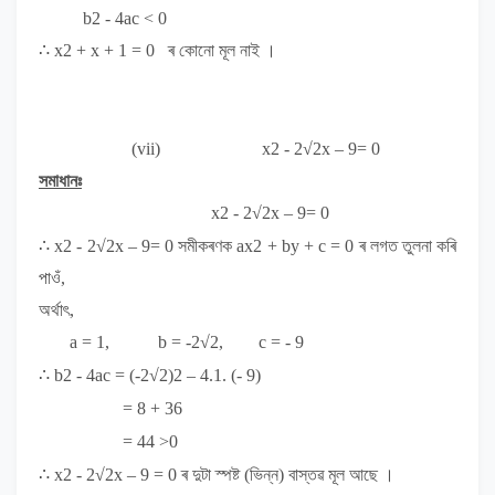
b
2
- 4ac < 0
∴ x
2
+ x + 1 = 0
ৰ কোনো মূল নাই ।
(vii)
x
2
- 2√2x – 9= 0
সমাধানঃ
x
2
- 2√2x – 9= 0
∴ x
2
- 2√2x – 9= 0
সমীকৰণক
ax
2
+ by + c = 0
ৰ লগত
তুলনা কৰি
পাওঁ,
অৰ্থাৎ,
a = 1, b = -2√2, c = - 9
∴ b
2
- 4ac = (-2√2)
2
– 4.1. (- 9)
= 8 + 36
= 44 >0
∴
x
2
- 2√2x – 9 = 0
ৰ দুটা স্পষ্ট (ভিন্ন) বাস্তৱ মূল আছে ।