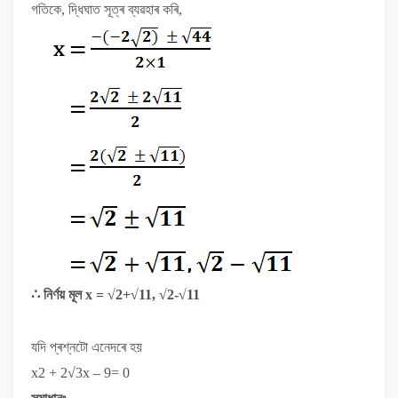
গতিকে, দ্ধিঘাত সূত্ৰ ব্যৱহাৰ কৰি,
∴
নিৰ্ণয় মূল
x = √2+√11, √2-√11
যদি প্ৰশ্নটো এনেদৰে হয়
x
2
+ 2√
3
x – 9= 0