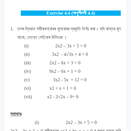
Exercise 4.
4
(
অনুশীলনী
4.4
)
1.
তলৰ দ্বিঘাত সমীকৰণবোৰৰ মূলবোৰৰ প্ৰকৃতি নিৰ্ণয়
কৰা
।
যদি বাস্তৱ মূল
থাকে
, তেন্তে সেইবোৰ উলিওৱা ।
(i)
2x
2
– 3x + 5 = 0
(ii)
3x
2
- 4√3x + 4 = 0
(iii)
2x
2
– 6x + 3 = 0
(iv)
9x
2
– 6x + 1 = 0
(v)
3x
2
- 5x + 12 = 0
(vi)
x
2
+ x + 1 = 0
(vii)
x
2
- 2√2x – 9= 0
সমাধানঃ
(i)
2x
2
– 3x + 5 = 0
2x
2
– 3x + 5 = 0
সমীকৰণক
ax
2
+ by + c = 0
ৰ লগত
তুলনা কৰি