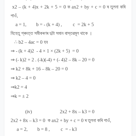
x
2
– (k + 4)x + 2k + 5 = 0
ক
ax
2
+ by + c = 0
ৰ তুলনা কৰি
পাওঁ,
a = 1, b = - (k + 4) , c = 2k + 5
যিহেতু প্ৰদত্ত সমীকৰণৰ দুটা সমান বাস্তৱমূল থাকে ।
∴
b
2
– 4ac = 0
হব
⇒
- (
k + 4
)
2
- 4 × 1 × (2k + 5) = 0
⇒ (- k)
2
+ 2 . (-k)(-4) + (- 4)
2
– 8k – 20 = 0
⇒ k
2
+ 8k + 16 – 8k – 20 = 0
⇒ k
2
– 4 = 0
⇒k
2
= 4
⇒k
= ± 2
(iv)
2x
2
+ 8x – k
3
= 0
2x
2
+ 8x – k
3
= 0
ক
ax
2
+ by + c = 0
ৰ তুলনা কৰি পাওঁ,
a = 2, b = 8 , c = - k
3