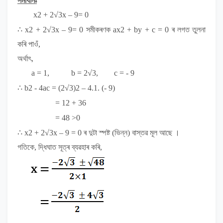
সমাধানঃ
x
2
+ 2√3x – 9= 0
∴ x
2
+ 2√3x – 9= 0
সমীকৰণক
ax
2
+ by + c = 0
ৰ লগত
তুলনা
কৰি পাওঁ,
অৰ্থাৎ,
a = 1, b = 2√3, c = - 9
∴ b
2
- 4ac = (2√3)
2
– 4.1. (- 9)
= 12 + 36
= 48 >0
∴
x
2
+ 2√3x – 9 = 0
ৰ দুটা স্পষ্ট (ভিন্ন) বাস্তৱ মূল আছে ।
গতিকে, দ্ধিঘাত সূত্ৰ ব্যৱহাৰ কৰি,