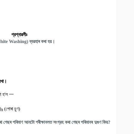
প্রশ্নাৱলীঃ
hite Washing)
ব্যৱহাৰ কৰা হয়।
লিখা।
ো হ
'
ল
一
₂
)
(
পোৰা চুণ)
ৰা গেছৰ পৰিমাণ আনটো পৰীক্ষানলত সংগ্রহ কৰা গেছৰ পৰিমানৰ দুগুণ কিয়
?