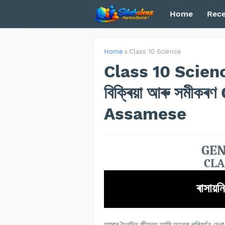
Home
Rece
Home
Class 10 Science
Class 10 Scienc
বিক্ৰিয়া আৰু সমী
Assamese
GEN
CLAS
ৰাসায়ন
আমাৰ দৈনন্দিন জীৱনত আমি অনেক পৰিৱৰ্তন দেখা 