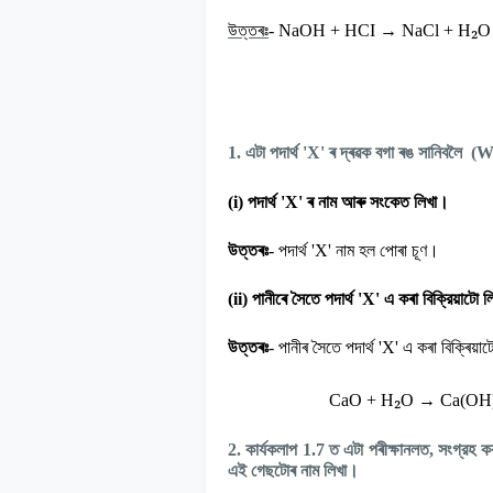
→
₂
উত্তৰঃ
-
NaOH + HCI
NaCl + H
O
1.
এটা পদাৰ্থ
'X'
ৰ দ্ৰৱক বগা ৰঙ সানিবলৈ
(W
(i)
পদাৰ্থ
'X'
ৰ নাম আৰু সংকেত লিখা।
উত্তৰঃ
-
পদাৰ্থ
'X'
নাম হল পোৰা চূণ।
(ii)
পানীৰে সৈতে পদার্থ
'X'
এ কৰা বিক্রিয়াটো 
উত্তৰঃ
-
পানীৰ সৈতে পদাৰ্থ
'X'
এ কৰা বিক্ৰিয়াট
₂
→
CaO + H
O
Ca(OH
2.
কার্যকলাপ
1.7
ত এটা পৰীক্ষানলত
,
সংগ্রহ ক
এই গেছটোৰ নাম লিখা।