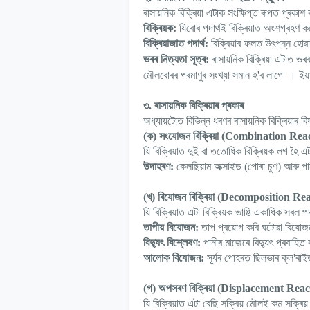
ৰাসায়নিক বিক্ৰিয়া এটাক সংক্ষিপ্ত ৰূপত প্ৰকা
বিক্ৰিয়ক:
যিবোৰ পদাৰ্থই বিক্ৰিয়াত অংশগ্ৰহণ ক
বিক্ৰিয়াজাত পদাৰ্থ:
বিক্ৰিয়াৰ ফলত উৎপন্ন হোৱা 
ভৰৰ নিত্যতা সূত্ৰ:
ৰাসায়নিক বিক্ৰিয়া এটাত ভৰৰ স
।
মৌলবোৰৰ পৰমাণুৰ সংখ্যা সমান হ
'
ব লাগে
ইয়
৩. ৰাসায়নিক বিক্ৰিয়াৰ প্ৰকাৰ
অধ্যায়টোত বিভিন্ন ধৰণৰ ৰাসায়নিক বিক্ৰিয়াৰ 
(
ক) সংযোজন বিক্ৰিয়া (
Combination Reac
যি বিক্ৰিয়াত দুই বা ততোধিক বিক্ৰিয়ক লগ হৈ এটা
উদাহৰণ:
কেলছিয়াম অক্সাইড (পোৰা চুণ) আৰু পা
(
খ) বিযোজন বিক্ৰিয়া (
Decomposition Rea
যি বিক্ৰিয়াত এটা বিক্ৰিয়ক ভাঙি একাধিক সৰল পদ
তাপীয় বিযোজন:
তাপ প্ৰয়োগ কৰি ঘটোৱা বিযোজ
বিদ্যুৎ বিশ্লেষণ:
পানীৰ মাজেৰে বিদ্যুৎ প্ৰবাহিত 
আলোক বিযোজন:
সূৰ্যৰ পোহৰত ছিলভাৰ ক্ল
'
ৰাই
(
গ) অপসৰণ বিক্ৰিয়া (
Displacement Reac
যি বিক্ৰিয়াত এটা বেছি সক্ৰিয় মৌলই কম সক্ৰ