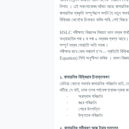
।
নিশাহ
এই সকলোবোৰৰ আঁৰত আছে ৰাসায়নিক 
ৰাসায়নিক প্ৰকৃতি সম্পূৰ্ণৰূপে সলনি হৈ নতুন পদাৰ্থৰ
বিক্ৰিয়া কেনেকৈ চিনাক্ত কৰিব পাৰি
,
সেই বিষয়ে
HSLC
পৰীক্ষাত বিজ্ঞানৰ বিষয়ত ভাল নম্বৰ পাব
অধ্যায়টোৰ পৰা ৫ ৰ পৰা ৬ নম্বৰৰ প্ৰশ্ন আহে। য
সম্পূৰ্ণ নম্বৰ পোৱাটো অতি সহজ।
পৰীক্ষাৰ বাবে মোৰ পৰামৰ্শ হ
’
ল
—
প্ৰতিটো বিক্ৰ
।
Equation)
লিখি অনুশীলন কৰিবা
কাৰণ বিজ্ঞ
১. ৰাসায়নিক বিক্ৰিয়াৰ চিনাক্তকৰণ
যেতিয়া কোনো পদাৰ্থৰ ৰাসায়নিক পৰিৱৰ্তন ঘটে
,
তে
ঘটিছে নে নাই
,
তাক তলৰ পৰ্যবেক্ষণবোৰৰ দ্বাৰা জ
·
অৱস্থাৰ পৰিৱৰ্তন
·
ৰঙৰ পৰিৱৰ্তন
·
গেছৰ উৎপত্তি
·
উষ্ণতাৰ পৰিৱৰ্তন
২. ৰাসায়নিক সমীকৰণ আৰু ইয়াৰ সন্তুলন