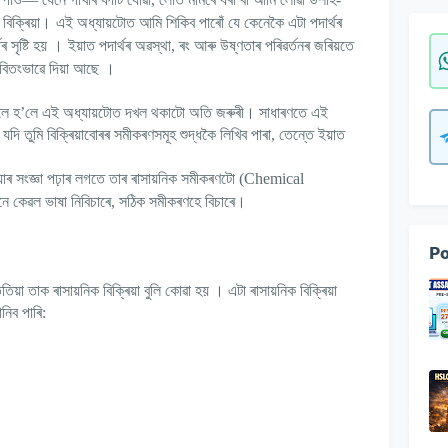
বিক্ৰিয়া।
এই অধ্যায়টোত আমি শিকিব পাৰোঁ যে কেনেকৈ এটা পদাৰ্থৰ
।
 সৃষ্টি হয়
ইয়াত পদাৰ্থৰ অৱস্থা
,
ৰং আৰু উষ্ণতাৰ পৰিৱৰ্তনৰ জৰিয়তে
।
 বিতংভাৱে দিয়া আছে
লৈ হ
’
লে এই অধ্যায়টোত দখল থকাটো অতি জৰুৰী। সাধাৰণতে এই
দি তুমি বিক্ৰিয়াবোৰৰ সমীকৰণসমূহ শুদ্ধকৈ লিখিব পাৰা
,
তেন্তে ইয়াত
িয়াৰ সংজ্ঞা পঢ়াৰ লগতে তাৰ ৰাসায়নিক সমীকৰণটো (
Chemical
ানে কেৱল ভাষা নিবিচাৰে
,
সঠিক সমীকৰণহে বিচাৰে।
Po
।
তিয়া তাক ৰাসায়নিক বিক্ৰিয়া বুলি কোৱা হয়
এটা ৰাসায়নিক বিক্ৰিয়া
ানিব পাৰি
: