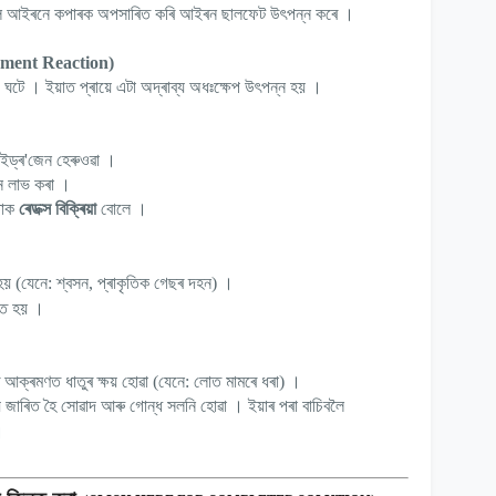
লে আইৰনে কপাৰক অপসাৰিত কৰি আইৰন ছালফেট উৎপন্ন কৰে
।
ement Reaction)
য় ঘটে
।
ইয়াত প্ৰায়ে এটা অদ্ৰাব্য অধঃক্ষেপ উৎপন্ন হয়
।
াইড্ৰ
'
জেন হেৰুওৱা
।
 লাভ কৰা
।
াক
ৰেডক্স বিক্ৰিয়া
বোলে
।
।
হয় (যেনে: শ্বসন
,
প্ৰাকৃতিক গেছৰ দহন)
।
িত হয়
ৰ আক্ৰমণত ধাতুৰ ক্ষয় হোৱা (যেনে: লোত মামৰে ধৰা)
।
াদ্য জাৰিত হৈ সোৱাদ আৰু গোন্ধ সলনি হোৱা
।
ইয়াৰ পৰা বাচিবলৈ
।