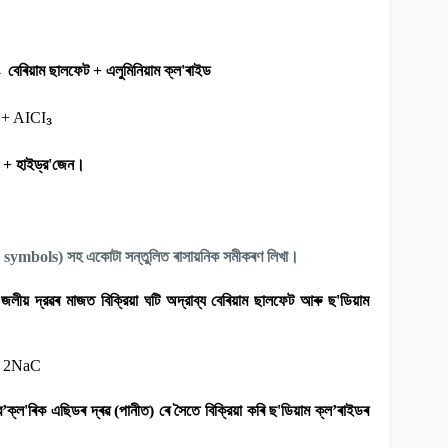
→
বেৰিয়াম ছালফেট + এলুমিনিয়াম ক্ল
'
ৰাইড
₃
+ AICI
ড + হাইড্র
'
জেন।
e symbols)
সহ একোটা সন্তুলিত ৰাসায়নিক সমীকৰণ লিখা।
জলীয় দ্রৱৰ মাজত বিক্রিয়া ঘটি অদ্রাব্য বেৰিয়াম ছালফেট আৰু ছ
'
ডিয়াম
 2NaC
র
’
ক্ল
'
ৰিক এছিডৰ দ্ৰৱ (পানীত) ৰে সৈতে বিক্রিয়া কৰি ছ
'
ডিয়াম ক্ল
’
ৰাইডৰ