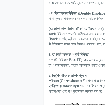
উদাহৰণ:
কপাৰ ছালফেট দ্ৰৱত লোৰ গজাল ডুবা
(
ঘ) দ্বিঅপসৰণ বিক্ৰিয়া (
Double Displac
যি বিক্ৰিয়াত বিক্ৰিয়ক দুটাৰ মাজত আয়নৰ বিনিম
(
ঙ) জাৰণ আৰু বিজাৰণ (
Redox Reaction)
জাৰণ:
বিক্ৰিয়াত পদাৰ্থই অক্সিজেন লাভ কৰা বা হ
বিজাৰণ:
পদাৰ্থই অক্সিজেন হেৰুওৱা বা হাইড্ৰ
'
জেন
যি বিক্ৰিয়াত জাৰণ আৰু বিজাৰণ একেলগে ঘটে
,
ত
৪. তাপবৰ্জী আৰু তাপগ্ৰাহী বিক্ৰিয়া
তাপবৰ্জী বিক্ৰিয়া:
যিবোৰ বিক্ৰিয়াত তাপৰ উদ্ভৱ 
তাপগ্ৰাহী বিক্ৰিয়া:
যিবোৰ বিক্ৰিয়াত শক্তি শোষ
৫. দৈনন্দিন জীৱনত জাৰণৰ প্ৰভাৱ
ক্ষয়ীভৱন (
Corrosion):
জলীয় বাষ্প বা এছিড
দুৰ্গন্ধিতা (
Rancidity):
তেল বা চৰ্বিযুক্ত খ
নাইট্ৰ
'
জেন গেছ বা প্ৰতিজাৰক ব্যৱহাৰ কৰা হয়