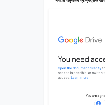
সকলো অনুশীলনী প্ৰশ্নোত্তৰৰ বাব