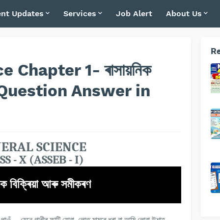
nt Updates
Services
Job Alert
About Us
Re
e Chapter 1- ৰাসায়নিক
কৰণ Question Answer in
ERAL SCIENCE
S - X (ASSEB - I)
িক বিক্ৰিয়া আৰু সমীকৰণ
পাওঁ
—
যেনে গাখীৰ ফাটি যোৱা
,
লোত মামৰে ধৰা বা আমি লোৱা উশাহ-