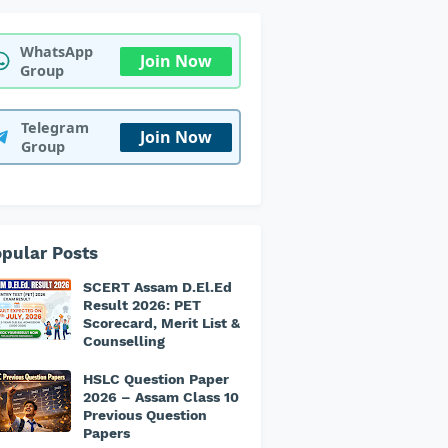
WhatsApp
Join Now
Group
Telegram
Join Now
Group
pular Posts
SCERT Assam D.El.Ed
Result 2026: PET
Scorecard, Merit List &
Counselling
HSLC Question Paper
2026 – Assam Class 10
Previous Question
Papers