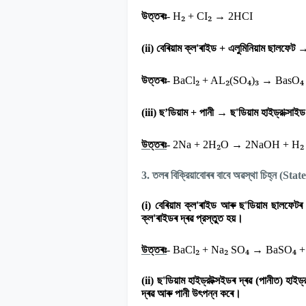
₂
₂
→
উত্তৰঃ
-
H
+ CI
2HCI
(ii)
বেৰিয়াম ক্ল
'
ৰাইড + এলুমিনিয়াম ছালফেট
₂
₂
₄
₃
→
₄
উত্তৰঃ
-
BaCl
+ AL
(SO
)
BasO
→
(iii)
ছ
’
ডিয়াম + পানী
ছ
'
ডিয়াম হাইড্র
'
ক্সাই
₂
→
₂
উত্তৰঃ
-
2Na + 2H
O
2NaOH + H
3.
তলৰ বিক্রিয়াবোৰৰ বাবে অৱস্থা চিহ্ন (
Stat
(i)
বেৰিয়াম ক্ল
'
ৰাইড আৰু ছ
'
ডিয়াম ছালফেটৰ 
ক্ল
'
ৰাইডৰ দ্ৰৱ প্রস্তুত হয়।
₂
₂
₄
→
₄
উত্তৰঃ
-
BaCl
+ Na
SO
BaSO
+
(ii)
ছ
'
ডিয়াম হাইড্রটক্সইডৰ দ্ৰৱ (পানীত) হাইড্
দ্ৰৱ আৰু পানী উৎপন্ন কৰে।