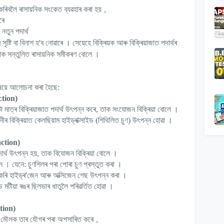
শ কৰিবলৈ ৰাসায়নিক সংকেত ব্যৱহাৰ কৰা হয়
。
ৰে
নতুন পদাৰ্থ
।
ৃষ্টি বা বিনাশ হ
'
ব নোৱাৰে
সেয়েহে বিক্ৰিয়ক আৰু বিক্ৰিয়াজাত পদাৰ্থৰ
।
াক
সন্তুলিত ৰাসায়নিক সমীকৰণ
বোলে
বিষয়ে আলোচনা কৰা হৈছে:
tion)
 মাত্ৰ বিক্ৰিয়াজাত পদাৰ্থ উৎপন্ন কৰে
,
তাক সংযোজন বিক্ৰিয়া বোলে
।
নীৰ বিক্ৰিয়াত কেলছিয়াম হাইড্ৰ
'
ক্সাইড (শিথিলিত চুণ) উৎপন্ন হোৱা
।
ction)
াৰ্থ উৎপন্ন হয়
,
তাক বিযোজন বিক্ৰিয়া বোলে
।
ন
।
যেনে: চুণশিলৰ পৰা পোৰা চুণ প্ৰস্তুত কৰা
।
কৰি হাইড্ৰ
'
জেন আৰু অক্সিজেন গেছ উৎপন্ন কৰা
।
ড মটীয়া ৰঙৰ ছিলভাৰ ধাতুলৈ পৰিৱৰ্তিত হোৱা
।
tion)
িয় মৌলক তাৰ যৌগৰ পৰা অপসাৰিত কৰে
。