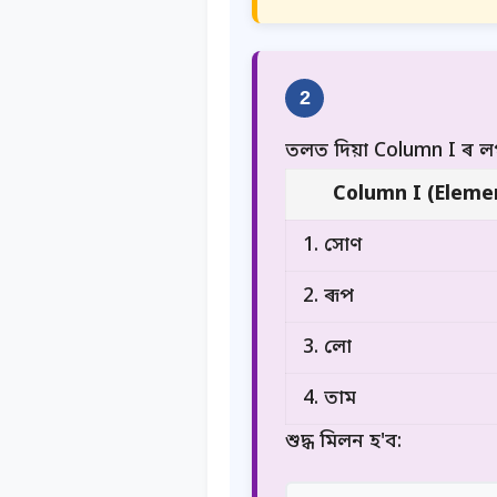
2
তলত দিয়া Column I ৰ 
Column I (Eleme
1. সোণ
2. ৰূপ
3. লো
4. তাম
শুদ্ধ মিলন হ'ব: