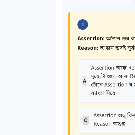
1
Assertion:
অ'জন স্তৰ বা
Reason:
অ'জন স্তৰই সূৰ
Assertion আৰু R
দুয়োটা শুদ্ধ, আৰু 
A
টোৱে Assertion ৰ
ব্যাখ্যা দিয়ে
Assertion শুদ্ধ কিন্
C
Reason অশুদ্ধ