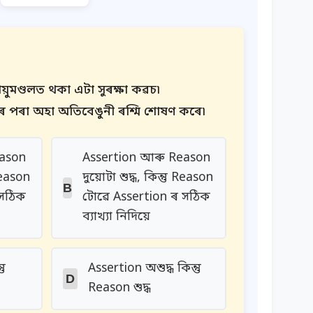
য়ুমণ্ডলত থকা এটা সুৰক্ষা কৱচ৷
্যৰ পৰা অহা অতিবেঙুনী ৰশ্মি শোষণ কৰে৷
eason
Assertion আৰু Reason
Reason
দুয়োটা শুদ্ধ, কিন্তু Reason
B
 সঠিক
টোৱে Assertion ৰ সঠিক
ব্যাখ্যা নিদিয়ে
তু
Assertion অশুদ্ধ কিন্তু
D
Reason শুদ্ধ