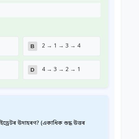
2 → 1 → 3 → 4
B
4 → 3 → 2 → 1
D
্ৰেটৰ উদাহৰণ? (একাধিক শুদ্ধ উত্তৰ