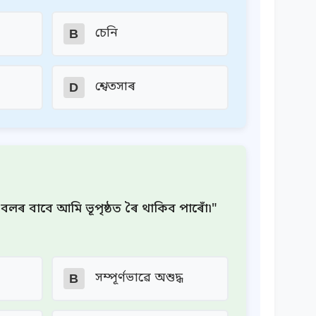
চেনি
B
শ্বেতসাৰ
D
 বলৰ বাবে আমি ভূপৃষ্ঠত ৰৈ থাকিব পাৰোঁ৷"
সম্পূৰ্ণভাৱে অশুদ্ধ
B