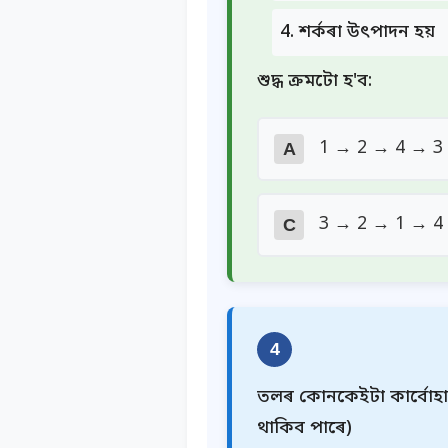
শৰ্কৰা উৎপাদন হয়
শুদ্ধ ক্ৰমটো হ'ব:
1 → 2 → 4 → 3
A
3 → 2 → 1 → 4
C
4
তলৰ কোনকেইটা কাৰ্বোহাইড
থাকিব পাৰে)