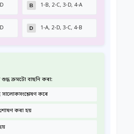
-D
1-B, 2-C, 3-D, 4-A
B
-D
1-A, 2-D, 3-C, 4-B
D
ুদ্ধ ক্ৰমটো বাছনি কৰা:
ই সালোকসংশ্লেষণ কৰে
 শোষণ কৰা হয়
হয়