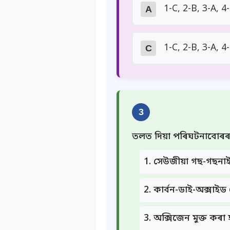
1-C, 2-B, 3-A, 4
A
1-C, 2-B, 3-A, 4
C
3
তলত দিয়া পৰিঘটনাবোৰৰ শ
সেউজীয়া গছ-গছনা
কাৰ্বন-ডাই-অক্সাইড
অক্সিজেন মুক্ত কৰা 