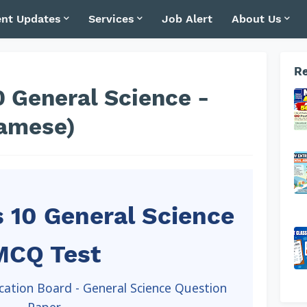
nt Updates
Services
Job Alert
About Us
Re
 General Science -
amese)
 10 General Science
MCQ Test
ation Board - General Science Question