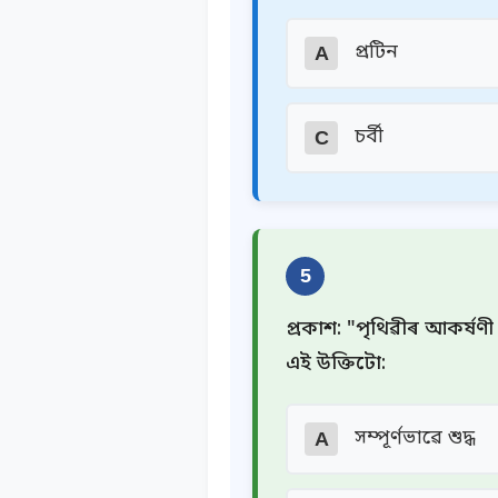
প্ৰটিন
A
চৰ্বী
C
5
প্ৰকাশ: "পৃথিৱীৰ আকৰ্ষণী
এই উক্তিটো:
সম্পূৰ্ণভাৱে শুদ্ধ
A